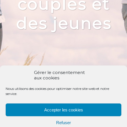
couples et
des jeunes
Gérer le consentement
aux cookies
Nous utilisons des cookies pour optimiser notre site web et notre
service.
Accepter les cookies
Warning
: Trying to access array offset on value of type bool in
/home2/coan5774/dons.chemin-neuf.fr/wp-
Refuser
content/themes/wptheme-donation-org/footer.php
on line
17