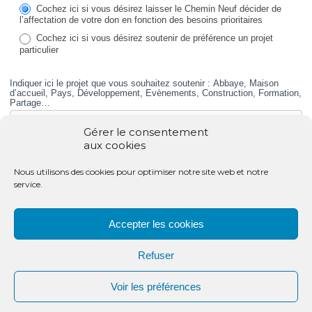
SOLIDARITE
Cochez ici si vous désirez laisser le Chemin Neuf décider de
l’affectation de votre don en fonction des besoins prioritaires
Cochez ici si vous désirez soutenir de préférence un projet
particulier
Indiquer ici le projet que vous souhaitez soutenir : Abbaye, Maison
d’accueil, Pays, Développement, Evènements, Construction, Formation,
Partage…
Gérer le consentement
aux cookies
2 – MON AIDE …
Nous utilisons des cookies pour optimiser notre site web et notre
service.
Fréquence
Je choisis un don mensuel
Je fais un don ponctuel
Accepter les cookies
(par virement ou prélèvement)
Devise
*
Refuser
Voir les préférences