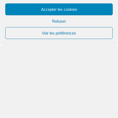
Partage…
Accepter les cookies
Refuser
2 – MON AIDE …
Voir les préférences
Fréquence
Je choisis un don mensuel
Je fais un don ponctuel
(par virement ou prélèvement)
Devise
*
20 €
50 €
100 €
250 €
500 €
1 000 €