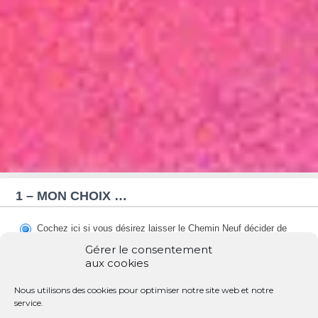
Donation
form
1 – MON CHOIX …
PARTAGE
&
SOLIDARITE
Cochez ici si vous désirez laisser le Chemin Neuf décider de
l’affectation de votre don en fonction des besoins prioritaires
Gérer le consentement
Cochez ici si vous désirez soutenir de préférence un projet
aux cookies
particulier
Nous utilisons des cookies pour optimiser notre site web et notre
service.
Indiquer ici le projet que vous souhaitez soutenir : Abbaye, Maison
d’accueil, Pays, Développement, Evènements, Construction, Formation,