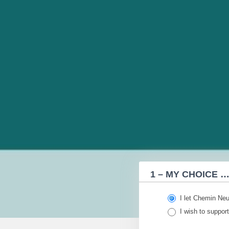
Donation
form
1 – MY CHOICE 
PARTAGE
&
SOLIDARITE
I let Chemin Neu
(EN)
I wish to support