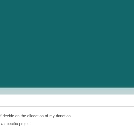
…
f decide on the allocation of my donation
 a specific project