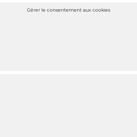
ject you want to support :
ountry,…)
Gérer le consentement aux cookies
T…
on
n
100 €
250 €
500 €