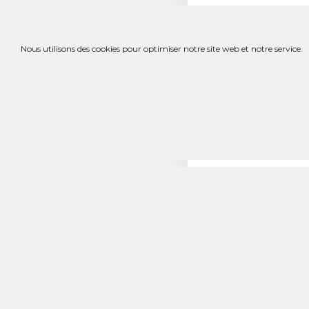
Please indicate the pro
(Monastry, Mission, C
Nous utilisons des cookies pour optimiser notre site web et notre service.
2 – MY SUPPOR
Frequency
One time donati
Monthly donatio
Currency
*
50 €