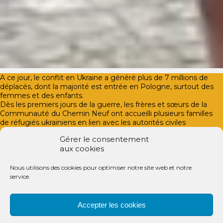
A ce jour, le conflit en Ukraine a généré plus de 7 millions de
déplacés, dont la majorité est entrée en Pologne, surtout des
femmes et des enfants.
Dès les premiers jours de la guerre, les frères et sœurs de la
Communauté du Chemin Neuf ont accueilli plusieurs familles
de réfugiés ukrainiens en lien avec les autorités civiles
polonaises, d’abord dans la maison communautaire de Mistow
Gérer le consentement
en Pologne, puis dans les trois autres lieux communautaires du
aux cookies
pays.
Les frères et sœurs de Pologne s’organisent autour de cette
nouvelle mission. Ils sont très mobilisés et ont déjà offert un
Nous utilisons des cookies pour optimiser notre site web et notre
refuge à plus de 60 personnes. La population polonaise
service.
s’engage fortement. Nos frères et sœurs reçoivent de la
nourriture de leurs voisins et sont émerveillés de la générosité
des personnes, souvent étrangères à la Communauté, qui les
Accepter les cookies
soutiennent.
Ils ont aussi besoin d’un soutien financier pour faire face aux