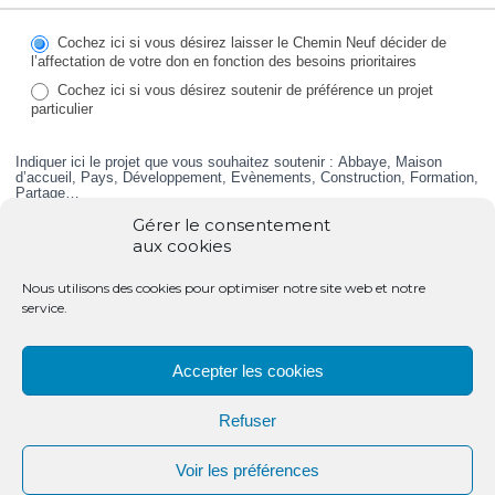
PARTAGE
&
SOLIDARITE
Cochez ici si vous désirez laisser le Chemin Neuf décider de
l’affectation de votre don en fonction des besoins prioritaires
Cochez ici si vous désirez soutenir de préférence un projet
particulier
Indiquer ici le projet que vous souhaitez soutenir : Abbaye, Maison
d’accueil, Pays, Développement, Evènements, Construction, Formation,
Partage…
Gérer le consentement
aux cookies
Nous utilisons des cookies pour optimiser notre site web et notre
2 – MON AIDE …
service.
Fréquence
Je choisis un don mensuel
Je fais un don ponctuel
Accepter les cookies
(par virement ou prélèvement)
Refuser
Devise
*
Voir les préférences