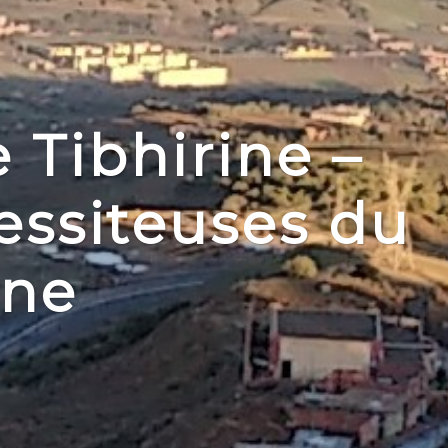
Tibhirine –
essiteuses du
ine