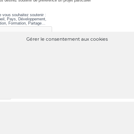
s désirez soutenir de préférence un projet particulier
ue vous souhaitez soutenir :
eil, Pays, Développement,
ion, Formation, Partage…
Gérer le consentement aux cookies
Je choisis un don mensuel (pa
onctuel
prélèvement)
50 €
100 €
250 €
500 €