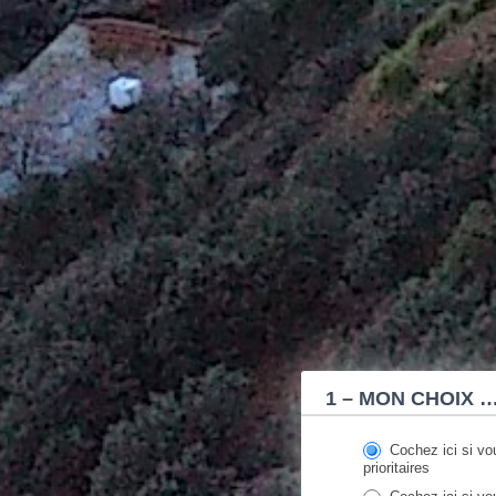
Donation
form
1 – MON CHOIX 
PARTAGE
&
SOLIDARITE
Cochez ici si vou
prioritaires