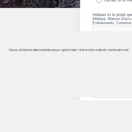
Cochez ici si vou
Indiquer ici le projet q
Abbaye, Maison d’accu
Evènements, Construct
Nous utilisons des cookies pour optimiser notre site web et notre service.
2 – MON AIDE …
Fréquence
Je fais un don p
Devise
*
20 €