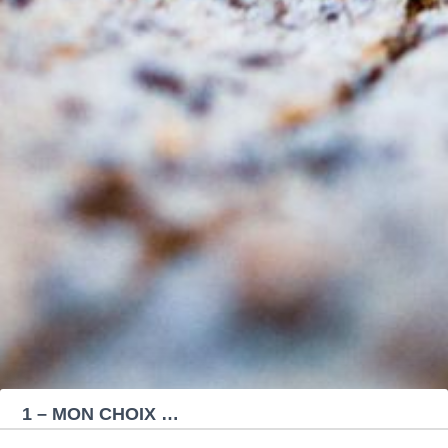
Donation
form
1 – MON CHOIX …
PARTAGE
&