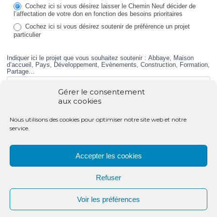
SOLIDARITE
Cochez ici si vous désirez laisser le Chemin Neuf décider de
l’affectation de votre don en fonction des besoins prioritaires
Cochez ici si vous désirez soutenir de préférence un projet
particulier
Indiquer ici le projet que vous souhaitez soutenir : Abbaye, Maison
d’accueil, Pays, Développement, Evènements, Construction, Formation,
Partage…
Gérer le consentement
aux cookies
2 – MON AIDE …
Nous utilisons des cookies pour optimiser notre site web et notre
service.
Fréquence
Je choisis un don mensuel
Je fais un don ponctuel
Accepter les cookies
(par virement ou prélèvement)
Devise
*
Refuser
Voir les préférences