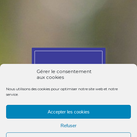
FAIRE UN DON
Gérer le consentement
aux cookies
PONCTUEL OU
RÉGULIER
Nous utilisons des cookies pour optimiser notre site web et notre
service.
Accepter les cookies
Certains projets… don déductible de
l’impôt sur le revenu à hauteur de
66%
Refuser