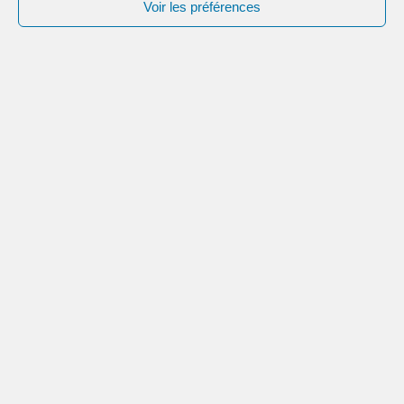
Voir les préférences
FAIRE UN DON
AU TITRE DE L’I.F.I.
don déductible de l’impôt sur la
fortune immobilière à hauteur de
75%
FAIRE UN LEGS
DONATION
ASSURANCES-VIE