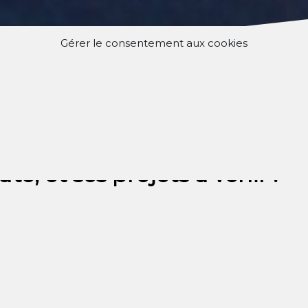
Gérer le consentement aux cookies
es dernières nouvelles de la
, et ses projets à venir !
2025-web
Télécharger
s les projets portés par la
 Neuf !